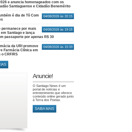
2026 e anuncia homenageados com os
idadão Santiaguense e Cidadão Benemérito
também é dia de Tô Com
04/08/2026 às 20:15
es
e permanece por mais
04/08/2026 às 19:15
em Santiago e lança
m passaporte por apenas R$ 30
rmácia da URI promove
04/08/2026 às 15:33
re Farmácia Clínica em
m o CRF/RS
CIAS
Anuncie!
O Santiago News é um
portal de notícias e
entretenimento que oferece
conteúdo online gerado junto
à Terra dos Poetas.
SAIBA MAIS