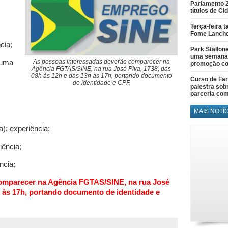
Parlamento 
títulos de C
Terça-feira 
Fome Lanch
cia;
Park Stallon
uma semana 
(uma
As pessoas interessadas deverão comparecer na
promoção co
Agência FGTAS/SINE, na rua José Piva, 1738, das
08h às 12h e das 13h às 17h, portando documento
Curso de Fa
de identidade e CPF.
palestra sob
parceria co
MAIS NOTÍ
 experiência;
ência;
ncia;
omparecer na Agência FGTAS/SINE, na rua José
h às 17h, portando documento de identidade e