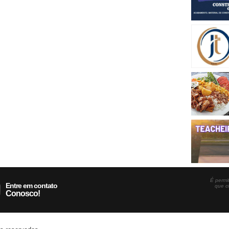
É permit
Entre em contato
que c
Conosco!