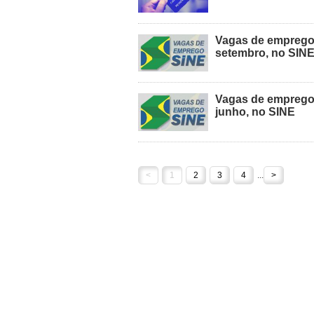
Vagas de emprego 
setembro, no SIN
Vagas de emprego 
junho, no SINE
<
1
2
3
4
...
>