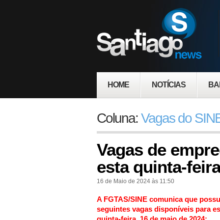
HOME
NOTÍCIAS
BA
Coluna:
Vagas do SINE
Vagas de empre
esta quinta-feir
16 de Maio de 2024 às 11:50
A FGTAS/SINE comunica que possu
seguintes vagas disponíveis para es
quinta-feira, 16 de maio de 2024: