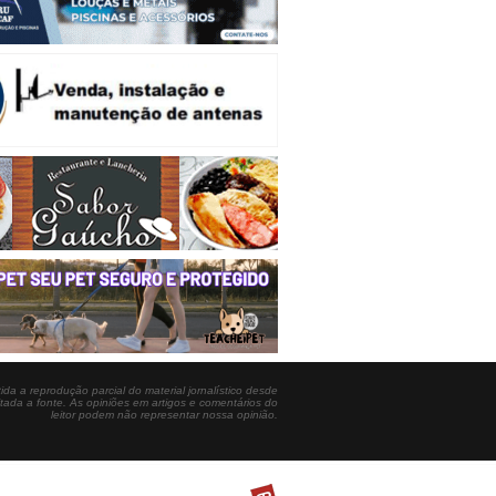
ida a reprodução parcial do material jornalístico desde
itada a fonte. As opiniões em artigos e comentários do
leitor podem não representar nossa opinião.