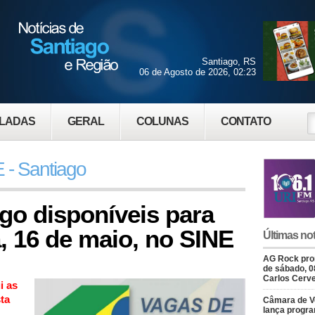
Santiago, RS
06 de Agosto de 2026, 02:23
LADAS
GERAL
COLUNAS
CONTATO
 - Santiago
go disponíveis para
a, 16 de maio, no SINE
Últimas not
AG Rock prom
de sábado, 0
Carlos Cerve
i as
ta
Câmara de V
lança progr