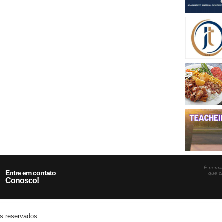
É permit
Entre em contato
que c
Conosco!
os reservados.