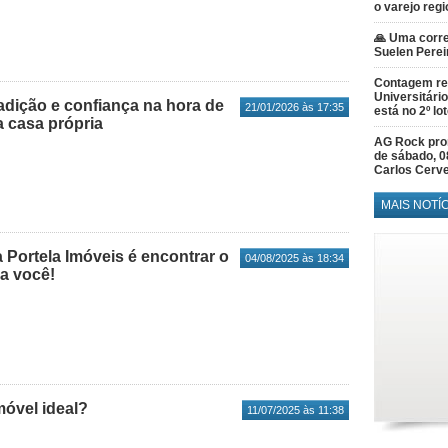
o varejo regi
🙏 Uma corre
Suelen Perei
Contagem re
Universitário
radição e confiança na hora de
21/01/2026 às 17:35
está no 2º lo
a casa própria
AG Rock prom
de sábado, 0
Carlos Cerve
MAIS NOTÍ
Portela Imóveis é encontrar o
04/08/2025 às 18:34
ra você!
móvel ideal?
11/07/2025 às 11:38