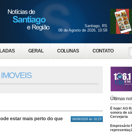
Santiago, RS
08 de Agosto de 2026, 10:58
LADAS
GERAL
COLUNAS
CONTATO
 IMOVEIS
Últimas not
É hoje! AG Ro
sonora de s
Cervejaria
pode estar mais perto do que
06/08/2026 às 16:23
Empresário 
representaçã