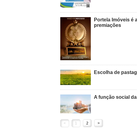
Portela Imóveis é
premiações
Escolha de pasta
A função social d
<
1
2
>