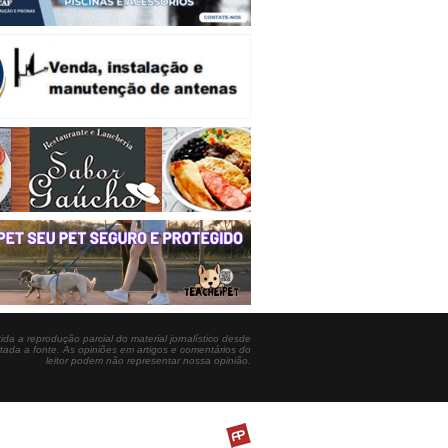
ida a reprodução parcial do material jornalístico desde
itada a fonte. As opiniões em artigos e comentários do
leitor podem não representar nossa opinião.