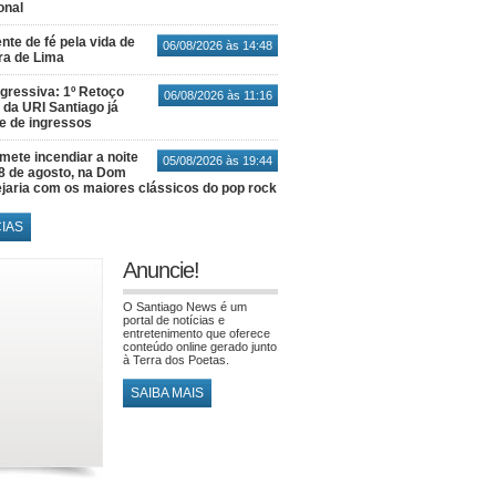
onal
nte de fé pela vida de
06/08/2026 às 14:48
ra de Lima
gressiva: 1º Retoço
06/08/2026 às 11:16
 da URI Santiago já
te de ingressos
ete incendiar a noite
05/08/2026 às 19:44
8 de agosto, na Dom
jaria com os maiores clássicos do pop rock
CIAS
Anuncie!
O Santiago News é um
portal de notícias e
entretenimento que oferece
conteúdo online gerado junto
à Terra dos Poetas.
SAIBA MAIS