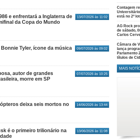
Contagem re
Universitário
986 e enfrentará a Inglaterra de
está no 2º lo
13/07/2026 às 11:02
mifinal da Copa do Mundo
AG Rock prom
de sábado, 0
Carlos Cerve
Câmara de V
 Bonnie Tyler, ícone da música
lança progr
09/07/2026 às 09:02
Parlamento 
títulos de C
MAIS NOTÍ
osa, autor de grandes
07/07/2026 às 10:25
asileira, morre em SP
cópteros deixa seis mortos no
14/06/2026 às 13:44
 é o primeiro trilionário na
13/06/2026 às 11:08
idade