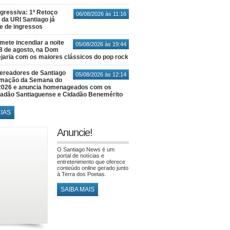
gressiva: 1º Retoço
06/08/2026 às 11:16
 da URI Santiago já
te de ingressos
ete incendiar a noite
05/08/2026 às 19:44
8 de agosto, na Dom
jaria com os maiores clássicos do pop rock
ereadores de Santiago
05/08/2026 às 12:14
amação da Semana do
2026 e anuncia homenageados com os
idadão Santiaguense e Cidadão Benemérito
CIAS
Anuncie!
O Santiago News é um
portal de notícias e
entretenimento que oferece
conteúdo online gerado junto
à Terra dos Poetas.
SAIBA MAIS