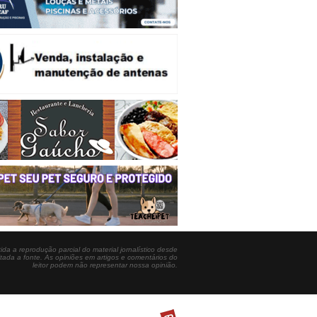
ida a reprodução parcial do material jornalístico desde
itada a fonte. As opiniões em artigos e comentários do
leitor podem não representar nossa opinião.