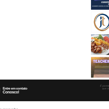
É permit
Entre em contato
que c
Conosco!