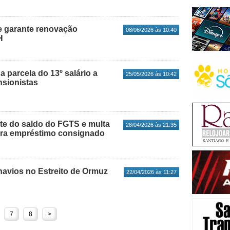
e garante renovação
08/06/2026 às 10:40
H
 parcela do 13º salário a
25/05/2026 às 10:42
sionistas
rte do saldo do FGTS e multa
28/04/2026 às 21:35
ara empréstimo consignado
navios no Estreito de Ormuz
22/04/2026 às 11:27
7
8
>