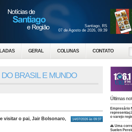
Santiago, RS
07 de Agosto de 2026, 09:39
LADAS
GERAL
COLUNAS
CONTATO
 DO BRASIL E MUNDO
Últimas not
Empresário 
representaçã
o varejo regi
e visitar o pai, Jair Bolsonaro,
14/07/2026 às 09:37
🙏 Uma corre
Suelen Perei