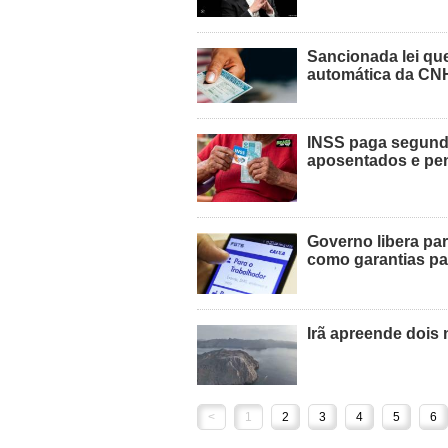
Sancionada lei qu
automática da CN
INSS paga segunda
aposentados e pen
Governo libera pa
como garantias p
Irã apreende dois 
<
1
2
3
4
5
6