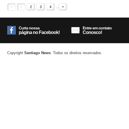
<
1
2
3
4
...
>
Curta nossa
Entre em contato
página no Facebook!
Conosco!
Copyright
Santiago News
. Todos os direitos reservados.